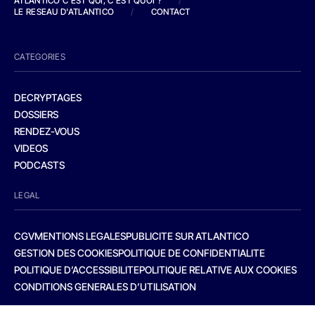
ATLANTICO C'EST QUI, C'EST QUOI ?
/
LE RESEAU D'ATLANTICO
/
CONTACT
CATEGORIES
DECRYPTAGES
DOSSIERS
RENDEZ-VOUS
VIDEOS
PODCASTS
LEGAL
CGV
MENTIONS LEGALES
PUBLICITE SUR ATLANTICO
GESTION DES COOKIES
POLITIQUE DE CONFIDENTIALITE
POLITIQUE D’ACCESSIBILITE
POLITIQUE RELATIVE AUX COOKIES
CONDITIONS GENERALES D’UTILISATION