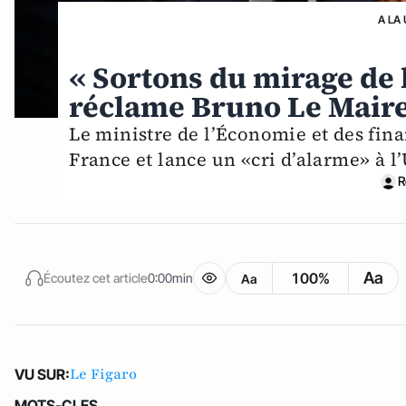
A LA
« Sortons du mirage de l
réclame Bruno Le Mair
Le ministre de l’Économie et des fina
France et lance un «cri d’alarme» à 
R
Aa
100%
Écoutez cet article
0:00min
Aa
Le Figaro
VU SUR:
MOTS-CLES