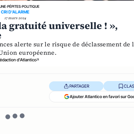
 UNE
›
PÉPITES
›
POLITIQUE
CRI D'ALARME
17 mars 2024
a gratuité universelle ! »,
e
nces alerte sur le risque de déclassement de 
l’Union européenne.
édaction d'Atlantico
PARTAGER
CLAS
Ajouter Atlantico en favori sur Go