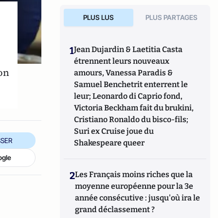
PLUS LUS
PLUS PARTAGES
1
Jean Dujardin & Laetitia Casta
étrennent leurs nouveaux
on
amours, Vanessa Paradis &
Samuel Benchetrit enterrent le
leur; Leonardo di Caprio fond,
Victoria Beckham fait du brukini,
Cristiano Ronaldo du bisco-fils;
Suri ex Cruise joue du
SER
Shakespeare queer
ogle
2
Les Français moins riches que la
moyenne européenne pour la 3e
année consécutive : jusqu'où ira le
grand déclassement ?