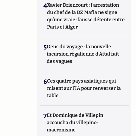
4
Xavier Driencourt : l’arrestation
du chef de la DZ Mafia ne signe
qu’une vraie-fausse détente entre
Paris et Alger
5
Gens du voyage : la nouvelle
incursion régalienne d'Attal fait
des vagues
6
Ces quatre pays asiatiques qui
misent sur l’IA pour renverser la
table
7
Et Dominique de Villepin
accoucha du villepino-
macronisme