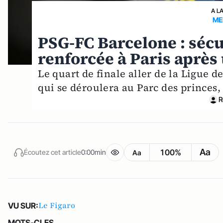
A L
ME
PSG-FC Barcelone : séc
renforcée à Paris après
Le quart de finale aller de la Ligue 
qui se déroulera au Parc des princes,
R
Aa
100%
Écoutez cet article
0:00min
Aa
Le Figaro
VU SUR:
MOTS-CLES