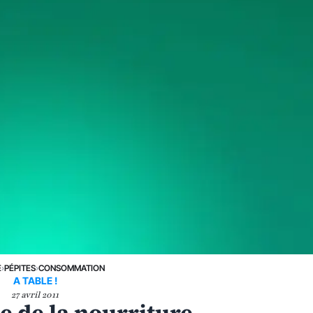
E
›
PÉPITES
›
CONSOMMATION
A TABLE !
27 avril 2011