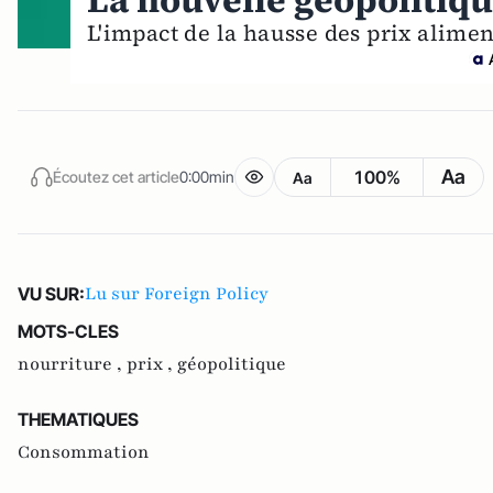
La nouvelle géopolitiqu
L'impact de la hausse des prix alime
Aa
100%
Écoutez cet article
0:00min
Aa
Lu sur Foreign Policy
VU SUR:
MOTS-CLES
nourriture ,
prix ,
géopolitique
THEMATIQUES
Consommation