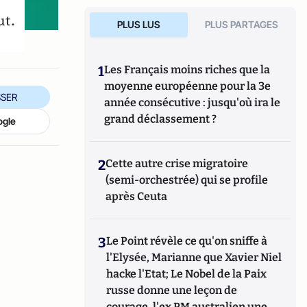
ut.
PLUS LUS
PLUS PARTAGES
1
Les Français moins riches que la
moyenne européenne pour la 3e
SER
année consécutive : jusqu'où ira le
grand déclassement ?
ogle
2
Cette autre crise migratoire
(semi-orchestrée) qui se profile
après Ceuta
3
Le Point révèle ce qu'on sniffe à
l'Elysée, Marianne que Xavier Niel
hacke l'Etat; Le Nobel de la Paix
russe donne une leçon de
courage, l'ex PM australien une