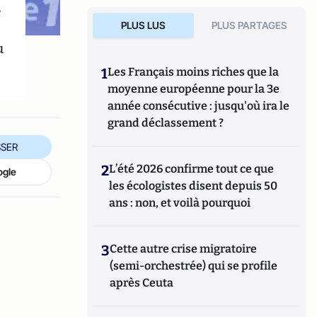
M
PLUS LUS
PLUS PARTAGES
u
1
Les Français moins riches que la
moyenne européenne pour la 3e
année consécutive : jusqu'où ira le
grand déclassement ?
SER
2
L’été 2026 confirme tout ce que
ogle
les écologistes disent depuis 50
ans : non, et voilà pourquoi
3
Cette autre crise migratoire
(semi-orchestrée) qui se profile
après Ceuta