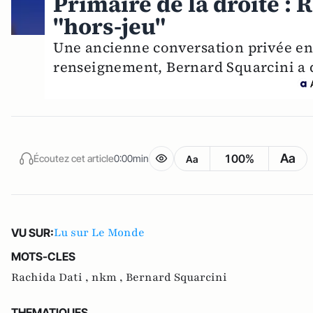
Primaire de la droite :
"hors-jeu"
Une ancienne conversation privée ent
renseignement, Bernard Squarcini a d
Aa
100%
Écoutez cet article
0:00min
Aa
Lu sur Le Monde
VU SUR:
MOTS-CLES
Rachida Dati ,
nkm ,
Bernard Squarcini
THEMATIQUES