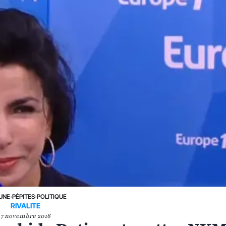
 UNE
›
PÉPITES
›
POLITIQUE
RIVALITE
7 novembre 2016