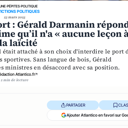
 UNE
›
PÉPITES
›
POLITIQUE
ICTIONS POLITIQUES
23 mars 2025
port : Gérald Darmanin répon
ime qu’il n'a « aucune leçon 
a laïcité
l était attaché à son choix d'interdire le port 
s sportives. Sans langue de bois, Gérald
s ministres en désaccord avec sa position.
édaction Atlantico.fr
2 min de lecture
PARTAGER
CLAS
Ajouter Atlantico en favori sur Go