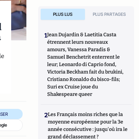
PLUS LUS
PLUS PARTAGES
d
à
1
Jean Dujardin & Laetitia Casta
étrennent leurs nouveaux
amours, Vanessa Paradis &
de
Samuel Benchetrit enterrent le
leur; Leonardo di Caprio fond,
Victoria Beckham fait du brukini,
Cristiano Ronaldo du bisco-fils;
Suri ex Cruise joue du
Shakespeare queer
SER
2
Les Français moins riches que la
moyenne européenne pour la 3e
ogle
année consécutive : jusqu'où ira le
grand déclassement ?