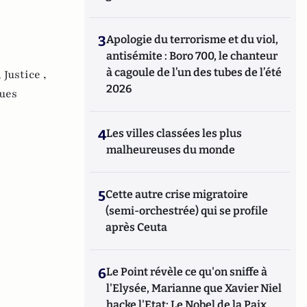
3
Apologie du terrorisme et du viol,
antisémite : Boro 700, le chanteur
à cagoule de l’un des tubes de l’été
,
Justice ,
2026
ques
4
Les villes classées les plus
malheureuses du monde
5
Cette autre crise migratoire
(semi-orchestrée) qui se profile
après Ceuta
6
Le Point révèle ce qu'on sniffe à
l'Elysée, Marianne que Xavier Niel
hacke l'Etat; Le Nobel de la Paix