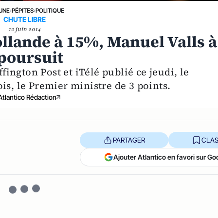
 UNE
›
PÉPITES
›
POLITIQUE
CHUTE LIBRE
12 juin 2014
ollande à 15%, Manuel Valls à
 poursuit
ngton Post et iTélé publié ce jeudi, le
is, le Premier ministre de 3 points.
Atlantico Rédaction
PARTAGER
CLAS
Ajouter Atlantico en favori sur Go