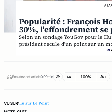
A LA
Popularité : François H
30%, l'effondrement se
Selon un sondage YouGov pour le Huffi
président recule d'un point sur un mo
Aa
100%
Écoutez cet article
0:00min
Aa
Lu sur Le Point
VU SUR:
MOTS-CLES