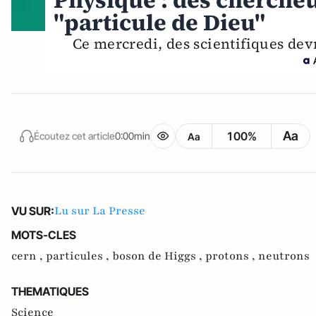
Physique : des chercheur
"particule de Dieu"
Ce mercredi, des scientifiques dev
Aa
100%
Écoutez cet article
0:00min
Aa
Lu sur La Presse
VU SUR:
MOTS-CLES
cern ,
particules ,
boson de Higgs ,
protons ,
neutrons
THEMATIQUES
Science