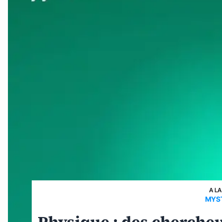
A LA
MYST