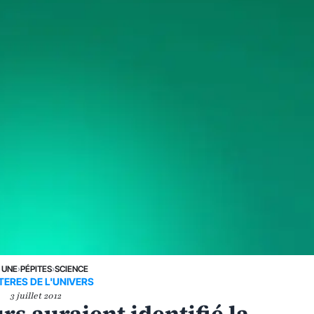
 UNE
›
PÉPITES
›
SCIENCE
ERES DE L'UNIVERS
3 juillet 2012