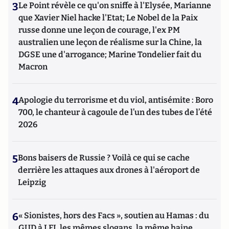
3
Le Point révèle ce qu'on sniffe à l'Elysée, Marianne
que Xavier Niel hacke l'Etat; Le Nobel de la Paix
russe donne une leçon de courage, l'ex PM
australien une leçon de réalisme sur la Chine, la
DGSE une d'arrogance; Marine Tondelier fait du
Macron
4
Apologie du terrorisme et du viol, antisémite : Boro
700, le chanteur à cagoule de l’un des tubes de l’été
2026
5
Bons baisers de Russie ? Voilà ce qui se cache
derrière les attaques aux drones à l'aéroport de
Leipzig
6
« Sionistes, hors des Facs », soutien au Hamas : du
GUD à LFI, les mêmes slogans, la même haine