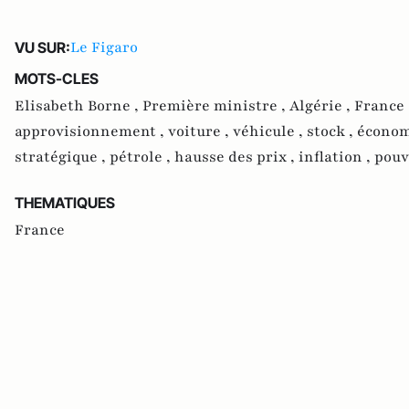
Le Figaro
VU SUR:
MOTS-CLES
Elisabeth Borne ,
Première ministre ,
Algérie ,
France 
approvisionnement ,
voiture ,
véhicule ,
stock ,
économ
stratégique ,
pétrole ,
hausse des prix ,
inflation ,
pouv
THEMATIQUES
France