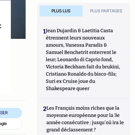
PLUS LUS
PLUS PARTAGES
«
1
Jean Dujardin & Laetitia Casta
e
étrennent leurs nouveaux
amours, Vanessa Paradis &
Samuel Benchetrit enterrent le
leur; Leonardo di Caprio fond,
Victoria Beckham fait du brukini,
Cristiano Ronaldo du bisco-fils;
Suri ex Cruise joue du
Shakespeare queer
2
Les Français moins riches que la
SER
moyenne européenne pour la 3e
année consécutive : jusqu'où ira le
ogle
grand déclassement ?