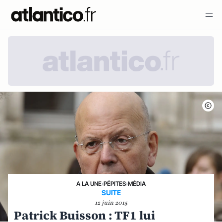
A LA UNE
›
PÉPITES
›
MÉDIA
SUITE
12 juin 2015
Patrick Buisson : TF1 lui