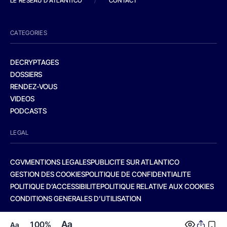
LE RESEAU D'ATLANTICO
/
CONTACT
CATEGORIES
DECRYPTAGES
DOSSIERS
RENDEZ-VOUS
VIDEOS
PODCASTS
LEGAL
CGV
MENTIONS LEGALES
PUBLICITE SUR ATLANTICO
GESTION DES COOKIES
POLITIQUE DE CONFIDENTIALITE
POLITIQUE D’ACCESSIBILITE
POLITIQUE RELATIVE AUX COOKIES
CONDITIONS GENERALES D’UTILISATION
Aa
100%
Aa