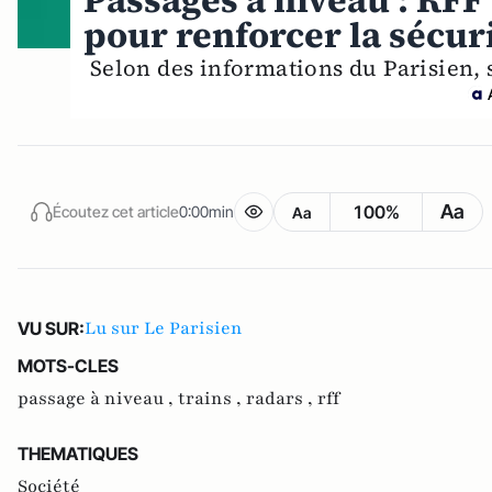
Passages à niveau : RFF
pour renforcer la sécur
Selon des informations du Parisien, s
Aa
100%
Écoutez cet article
0:00min
Aa
Lu sur Le Parisien
VU SUR:
MOTS-CLES
passage à niveau ,
trains ,
radars ,
rff
THEMATIQUES
Société