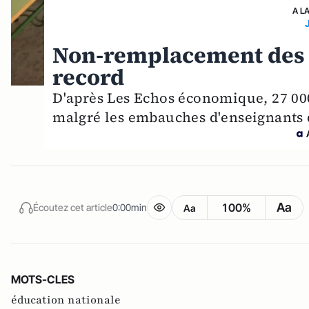
A L
Non-remplacement des f
record
D'après Les Echos économique, 27 000
malgré les embauches d'enseignants qu
Aa
100%
Écoutez cet article
0:00min
Aa
MOTS-CLES
éducation nationale