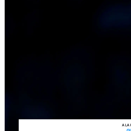
A LA
G