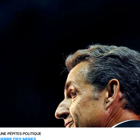
 UNE
›
PÉPITES
›
POLITIQUE
UERRE DES NERFS