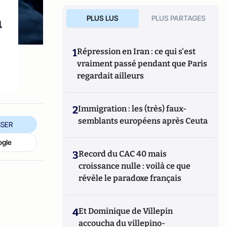
a
PLUS LUS
PLUS PARTAGES
1
Répression en Iran : ce qui s'est
vraiment passé pendant que Paris
regardait ailleurs
2
Immigration : les (très) faux-
semblants européens après Ceuta
SER
ogle
3
Record du CAC 40 mais
croissance nulle : voilà ce que
révèle le paradoxe français
4
Et Dominique de Villepin
accoucha du villepino-