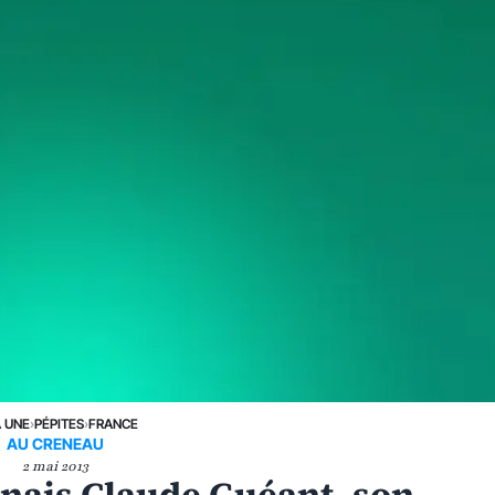
A UNE
›
PÉPITES
›
FRANCE
AU CRENEAU
2 mai 2013