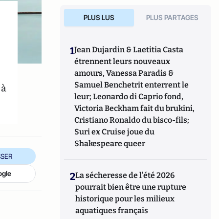
PLUS LUS
PLUS PARTAGES
1
Jean Dujardin & Laetitia Casta
étrennent leurs nouveaux
amours, Vanessa Paradis &
Samuel Benchetrit enterrent le
 à
leur; Leonardo di Caprio fond,
Victoria Beckham fait du brukini,
Cristiano Ronaldo du bisco-fils;
Suri ex Cruise joue du
Shakespeare queer
SER
ogle
2
La sécheresse de l’été 2026
pourrait bien être une rupture
historique pour les milieux
aquatiques français