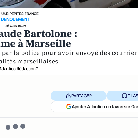
A UNE
›
PÉPITES
›
FRANCE
DENOUEMENT
16 mai 2013
aude Bartolone :
mme à Marseille
par la police pour avoir envoyé des courrier
lités marseillaises.
Atlantico Rédaction
PARTAGER
CLAS
Ajouter Atlantico en favori sur Go