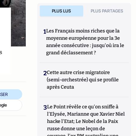
PLUS LUS
PLUS PARTAGES
1
Les Français moins riches que la
moyenne européenne pour la 3e
année consécutive : jusqu'où ira le
s
grand déclassement ?
2
Cette autre crise migratoire
(semi-orchestrée) qui se profile
après Ceuta
SER
ogle
3
Le Point révèle ce qu'on sniffe à
l'Elysée, Marianne que Xavier Niel
hacke l'Etat; Le Nobel de la Paix
russe donne une leçon de
courage, l'ex PM australien une