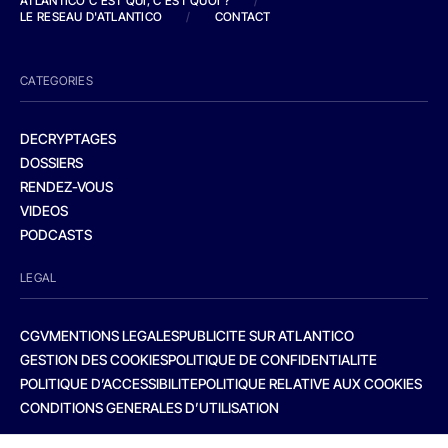
ATLANTICO C'EST QUI, C'EST QUOI ?
/
LE RESEAU D'ATLANTICO
/
CONTACT
CATEGORIES
DECRYPTAGES
DOSSIERS
RENDEZ-VOUS
VIDEOS
PODCASTS
LEGAL
CGV
MENTIONS LEGALES
PUBLICITE SUR ATLANTICO
GESTION DES COOKIES
POLITIQUE DE CONFIDENTIALITE
POLITIQUE D’ACCESSIBILITE
POLITIQUE RELATIVE AUX COOKIES
CONDITIONS GENERALES D’UTILISATION