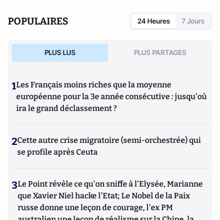
POPULAIRES
24 Heures
7 Jours
PLUS LUS
PLUS PARTAGES
1
Les Français moins riches que la moyenne
européenne pour la 3e année consécutive : jusqu'où
ira le grand déclassement ?
2
Cette autre crise migratoire (semi-orchestrée) qui
se profile après Ceuta
3
Le Point révèle ce qu'on sniffe à l'Elysée, Marianne
que Xavier Niel hacke l'Etat; Le Nobel de la Paix
russe donne une leçon de courage, l'ex PM
australien une leçon de réalisme sur la Chine, la