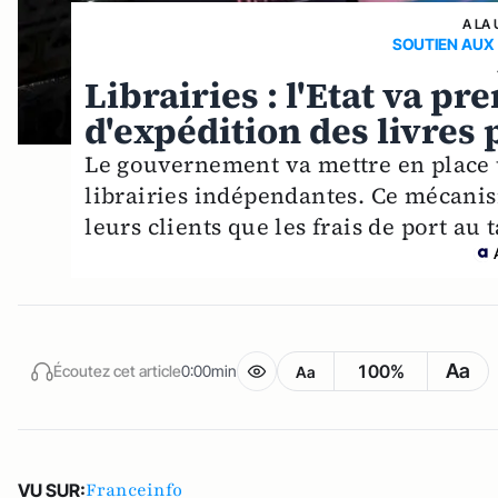
A LA 
SOUTIEN AUX
Librairies : l'Etat va pr
d'expédition des livres
Le gouvernement va mettre en place u
librairies indépendantes. Ce mécanis
leurs clients que les frais de port au
Aa
100%
Écoutez cet article
0:00min
Aa
Franceinfo
VU SUR: