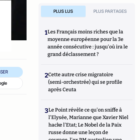
PLUS LUS
PLUS PARTAGES
1
Les Français moins riches que la
moyenne européenne pour la 3e
année consécutive : jusqu'où ira le
grand déclassement ?
SER
2
Cette autre crise migratoire
(semi-orchestrée) qui se profile
ogle
après Ceuta
3
Le Point révèle ce qu'on sniffe à
l'Elysée, Marianne que Xavier Niel
hacke l'Etat; Le Nobel de la Paix
russe donne une leçon de
courage, l'ex PM australien une