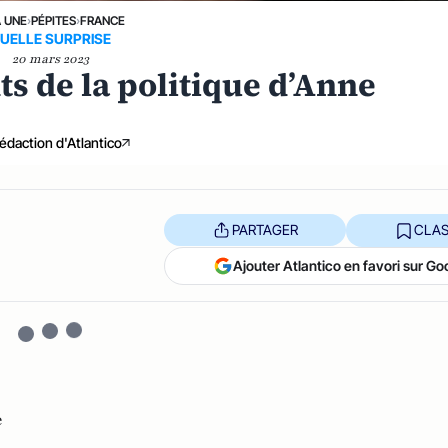
A UNE
›
PÉPITES
›
FRANCE
UELLE SURPRISE
20 mars 2023
s de la politique d’Anne
édaction d'Atlantico
PARTAGER
CLAS
Ajouter Atlantico en favori sur Go
e