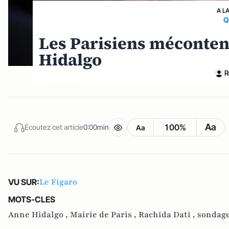
A L
Q
Les Parisiens mécontent
Hidalgo
R
Aa
100%
Écoutez cet article
0:00min
Aa
Le Figaro
VU SUR:
MOTS-CLES
Anne Hidalgo ,
Mairie de Paris ,
Rachida Dati ,
sondag