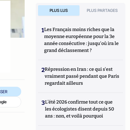
PLUS LUS
PLUS PARTAGES
1
Les Français moins riches que la
moyenne européenne pour la 3e
année consécutive : jusqu'où ira le
grand déclassement ?
2
Répression en Iran : ce qui s'est
vraiment passé pendant que Paris
regardait ailleurs
SER
3
L’été 2026 confirme tout ce que
ogle
les écologistes disent depuis 50
ans : non, et voilà pourquoi