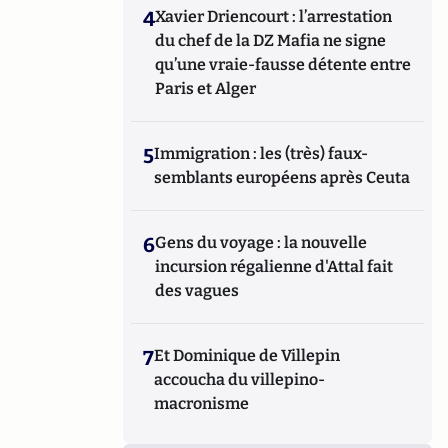
4
Xavier Driencourt : l’arrestation
du chef de la DZ Mafia ne signe
qu’une vraie-fausse détente entre
Paris et Alger
5
Immigration : les (très) faux-
semblants européens après Ceuta
6
Gens du voyage : la nouvelle
incursion régalienne d'Attal fait
des vagues
7
Et Dominique de Villepin
accoucha du villepino-
macronisme