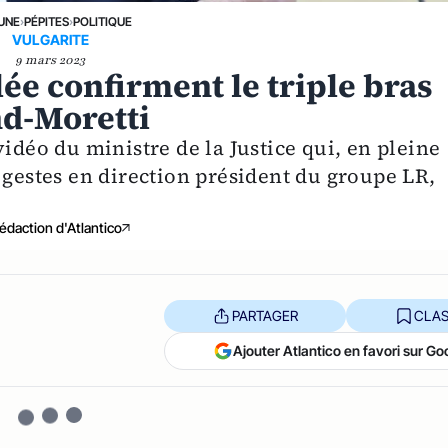
 UNE
›
PÉPITES
›
POLITIQUE
VULGARITE
9 mars 2023
ée confirment le triple bras
d-Moretti
vidéo du ministre de la Justice qui, en pleine
 gestes en direction président du groupe LR,
édaction d'Atlantico
PARTAGER
CLAS
Ajouter Atlantico en favori sur Go