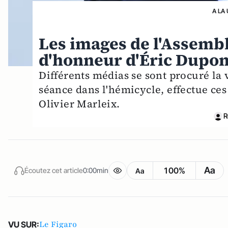
A LA
Les images de l'Assembl
d'honneur d'Éric Dupon
Différents médias se sont procuré la 
séance dans l'hémicycle, effectue ces
Olivier Marleix.
R
Aa
100%
Écoutez cet article
0:00min
Aa
Le Figaro
VU SUR: