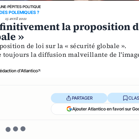
 UNE
›
PÉPITES
›
POLITIQUE
 DES POLEMIQUES ?
15 avril 2021
initivement la proposition 
bale »
osition de loi sur la « sécurité globale ».
se toujours la diffusion malveillante de l'imag
édaction d'Atlantico
PARTAGER
CLAS
Ajouter Atlantico en favori sur Go