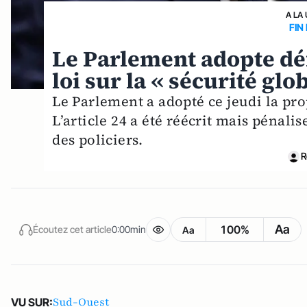
A LA
FIN
Le Parlement adopte déf
loi sur la « sécurité glo
Le Parlement a adopté ce jeudi la prop
L’article 24 a été réécrit mais pénali
des policiers.
R
Aa
100%
Écoutez cet article
0:00min
Aa
Sud-Ouest
VU SUR: