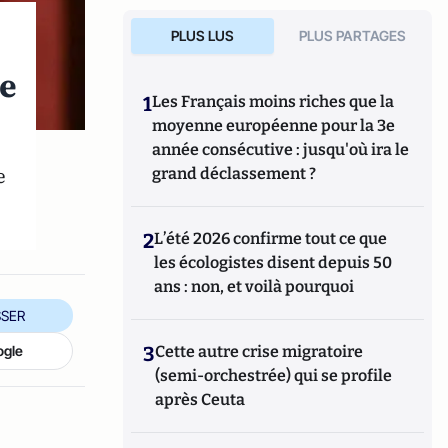
PLUS LUS
PLUS PARTAGES
de
1
Les Français moins riches que la
moyenne européenne pour la 3e
année consécutive : jusqu'où ira le
e
grand déclassement ?
2
L’été 2026 confirme tout ce que
les écologistes disent depuis 50
ans : non, et voilà pourquoi
SER
3
Cette autre crise migratoire
ogle
(semi-orchestrée) qui se profile
après Ceuta