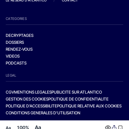
LE RESEAU D'ATLANTICO
/
CONTACT
CATEGORIES
DECRYPTAGES
DOSSIERS
RENDEZ-VOUS
VIDEOS
PODCASTS
LEGAL
CGV
MENTIONS LEGALES
PUBLICITE SUR ATLANTICO
GESTION DES COOKIES
POLITIQUE DE CONFIDENTIALITE
POLITIQUE D’ACCESSIBILITE
POLITIQUE RELATIVE AUX COOKIES
CONDITIONS GENERALES D’UTILISATION
Aa
100%
Aa