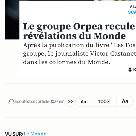
A L
SCA
Le groupe Orpea recule
révélations du Monde
Après la publication du livre "Les Fo
groupe, le journaliste Victor Castane
dans les colonnes du Monde.
R
Aa
100%
Écoutez cet article
0:00min
Aa
Le Monde
VU SUR: