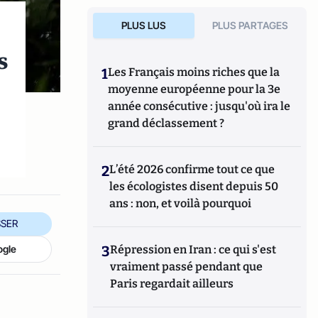
PLUS LUS
PLUS PARTAGES
s
1
Les Français moins riches que la
moyenne européenne pour la 3e
année consécutive : jusqu'où ira le
grand déclassement ?
2
L’été 2026 confirme tout ce que
les écologistes disent depuis 50
ans : non, et voilà pourquoi
SER
ogle
3
Répression en Iran : ce qui s'est
vraiment passé pendant que
Paris regardait ailleurs