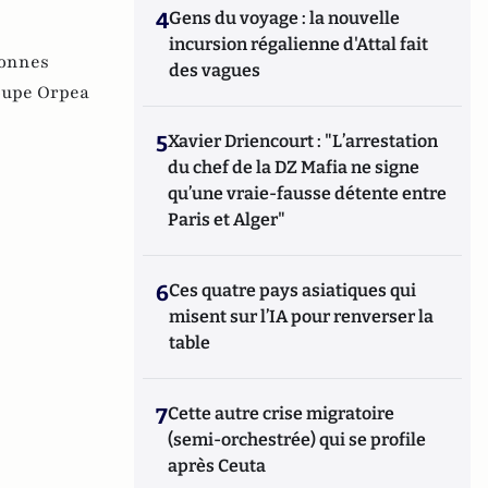
4
Gens du voyage : la nouvelle
incursion régalienne d'Attal fait
onnes
des vagues
oupe Orpea
5
Xavier Driencourt : "L’arrestation
du chef de la DZ Mafia ne signe
qu’une vraie-fausse détente entre
Paris et Alger"
6
Ces quatre pays asiatiques qui
misent sur l’IA pour renverser la
table
7
Cette autre crise migratoire
(semi-orchestrée) qui se profile
après Ceuta