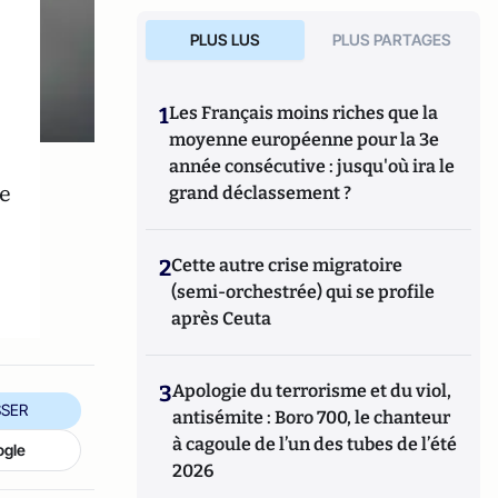
PLUS LUS
PLUS PARTAGES
1
Les Français moins riches que la
moyenne européenne pour la 3e
année consécutive : jusqu'où ira le
e
grand déclassement ?
2
Cette autre crise migratoire
(semi-orchestrée) qui se profile
après Ceuta
3
Apologie du terrorisme et du viol,
SER
antisémite : Boro 700, le chanteur
à cagoule de l’un des tubes de l’été
ogle
2026