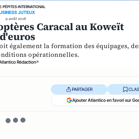
E
›
PÉPITES
›
INTERNATIONAL
USINESS JUTEUX
9 août 2016
optères Caracal au Koweït
 d'euros
voit également la formation des équipages, de
nditions opérationnelles.
Atlantico Rédaction
PARTAGER
CLAS
Ajouter Atlantico en favori sur Go