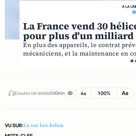
A LA UN
B
La France vend 30 hélic
pour plus d'un milliard
En plus des appareils, le contrat pré
mécaniciens, et la maintenance en co
Aa
100%
Écoutez cet article
0:00min
Aa
Lu sur Les Echos
VU SUR:
MOTS-CLES