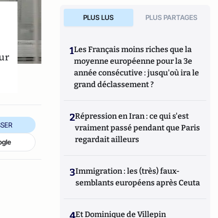
PLUS LUS
PLUS PARTAGES
1
Les Français moins riches que la
œur
moyenne européenne pour la 3e
année consécutive : jusqu'où ira le
grand déclassement ?
2
Répression en Iran : ce qui s'est
SER
vraiment passé pendant que Paris
regardait ailleurs
ogle
3
Immigration : les (très) faux-
semblants européens après Ceuta
4
Et Dominique de Villepin