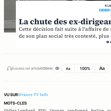
A L
DIDIE
La chute des ex-dirigea
Cette décision fait suite à l'affaire d
de son plan social très contesté, plus 
Aa
100%
Écoutez cet article
0:00min
Aa
France TV Info
VU SUR:
MOTS-CLES
Didier Lombard ,
PDG ,
Orange ,
condamné ,
Justice ,
s