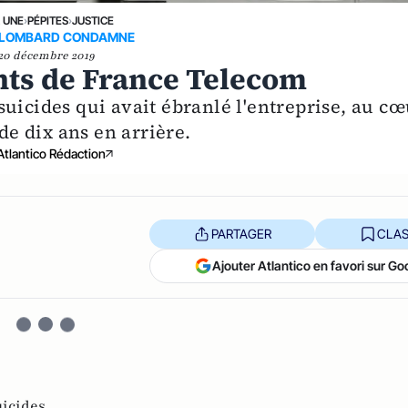
A UNE
›
PÉPITES
›
JUSTICE
R LOMBARD CONDAMNE
20 décembre 2019
nts de France Telecom
e suicides qui avait ébranlé l'entreprise, au c
de dix ans en arrière.
Atlantico Rédaction
PARTAGER
CLAS
Ajouter Atlantico en favori sur Go
uicides