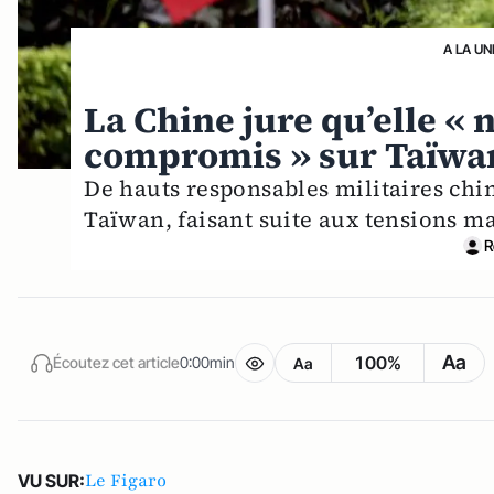
A LA UN
La Chine jure qu’elle « 
compromis » sur Taïwa
De hauts responsables militaires chin
Taïwan, faisant suite aux tensions m
R
Aa
100%
Écoutez cet article
0:00min
Aa
Le Figaro
VU SUR: