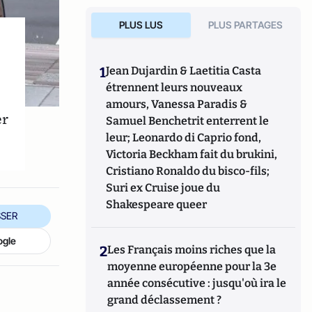
PLUS LUS
PLUS PARTAGES
1
Jean Dujardin & Laetitia Casta
étrennent leurs nouveaux
amours, Vanessa Paradis &
er
Samuel Benchetrit enterrent le
leur; Leonardo di Caprio fond,
Victoria Beckham fait du brukini,
Cristiano Ronaldo du bisco-fils;
Suri ex Cruise joue du
Shakespeare queer
SER
ogle
2
Les Français moins riches que la
moyenne européenne pour la 3e
année consécutive : jusqu'où ira le
grand déclassement ?