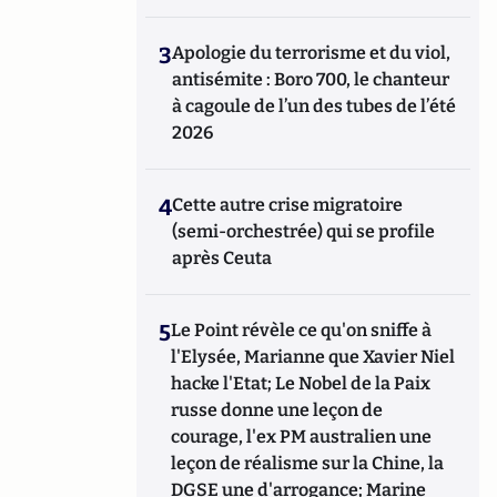
3
Apologie du terrorisme et du viol,
antisémite : Boro 700, le chanteur
à cagoule de l’un des tubes de l’été
2026
4
Cette autre crise migratoire
(semi-orchestrée) qui se profile
après Ceuta
5
Le Point révèle ce qu'on sniffe à
l'Elysée, Marianne que Xavier Niel
hacke l'Etat; Le Nobel de la Paix
russe donne une leçon de
courage, l'ex PM australien une
leçon de réalisme sur la Chine, la
DGSE une d'arrogance; Marine