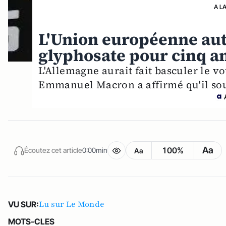
A L
L'Union européenne aut
glyphosate pour cinq 
L'Allemagne aurait fait basculer le vo
Emmanuel Macron a affirmé qu'il souh
Aa
100%
Écoutez cet article
0:00min
Aa
Lu sur Le Monde
VU SUR:
MOTS-CLES