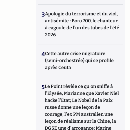
3
Apologie du terrorisme et du viol,
antisémite : Boro 700, le chanteur
à cagoule de l’un des tubes de l’été
2026
4
Cette autre crise migratoire
(semi-orchestrée) qui se profile
après Ceuta
5
Le Point révèle ce qu'on sniffe à
l'Elysée, Marianne que Xavier Niel
hacke l'Etat; Le Nobel de la Paix
russe donne une leçon de
courage, l'ex PM australien une
leçon de réalisme sur la Chine, la
DGSE une d'arrogance; Marine