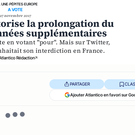
A UNE
›
PÉPITES
›
EUROPE
A VOTE
27 novembre 2017
orise la prolongation du
années supplémentaires
te en votant "pour". Mais sur Twitter,
aitait son interdiction en France.
Atlantico Rédaction
PARTAGER
CLAS
Ajouter Atlantico en favori sur Go