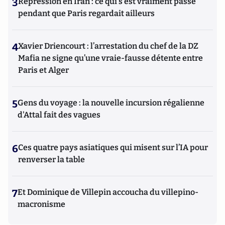
3
Répression en Iran : ce qui s'est vraiment passé
pendant que Paris regardait ailleurs
4
Xavier Driencourt : l’arrestation du chef de la DZ
Mafia ne signe qu’une vraie-fausse détente entre
Paris et Alger
5
Gens du voyage : la nouvelle incursion régalienne
d'Attal fait des vagues
6
Ces quatre pays asiatiques qui misent sur l’IA pour
renverser la table
7
Et Dominique de Villepin accoucha du villepino-
macronisme