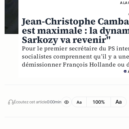
A LA
Jean-Christophe Cambadé
est maximale : la dynam
Sarkozy va revenir"
Pour le premier secrétaire du PS inte
socialistes comprennent qu’il y a un
démissionner François Hollande ou d
Aa
100%
Écoutez cet article
0:00min
Aa