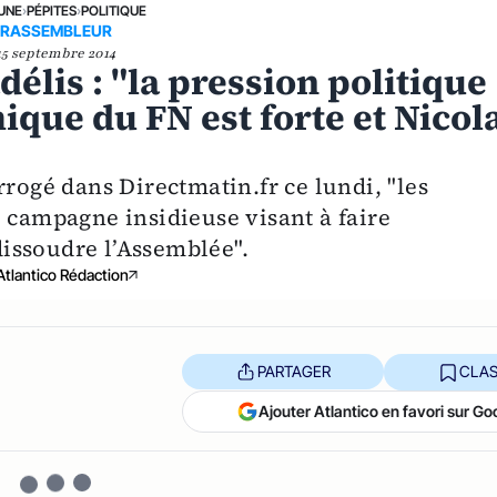
 UNE
›
PÉPITES
›
POLITIQUE
RASSEMBLEUR
15 septembre 2014
lis : "la pression politique
ique du FN est forte et Nicol
rrogé dans Directmatin.fr ce lundi, "les
e campagne insidieuse visant à faire
issoudre l’Assemblée".
Atlantico Rédaction
PARTAGER
CLAS
Ajouter Atlantico en favori sur Go