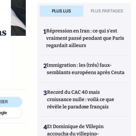
PLUS LUS
PLUS PARTAGES
as
1
Répression en Iran : ce qui s'est
vraiment passé pendant que Paris
regardait ailleurs
2
Immigration : les (très) faux-
semblants européens après Ceuta
3
Record du CAC 40 mais
croissance nulle : voilà ce que
SER
révèle le paradoxe français
ogle
4
Et Dominique de Villepin
accoucha du villepino-