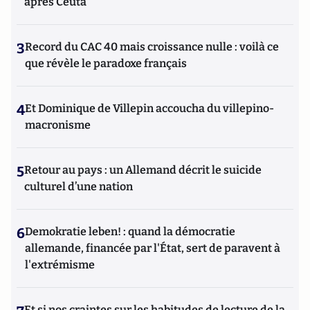
après Ceuta
3
Record du CAC 40 mais croissance nulle : voilà ce
que révèle le paradoxe français
4
Et Dominique de Villepin accoucha du villepino-
macronisme
5
Retour au pays : un Allemand décrit le suicide
culturel d’une nation
6
Demokratie leben! : quand la démocratie
allemande, financée par l'État, sert de paravent à
l'extrémisme
Et si nos craintes sur les habitudes de lecture de la