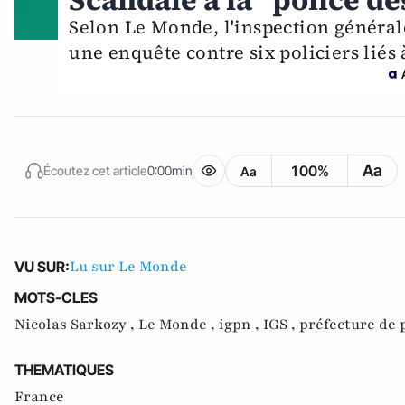
Scandale à la "police de
Selon Le Monde, l'inspection général
une enquête contre six policiers liés 
Aa
100%
Écoutez cet article
0:00min
Aa
Lu sur Le Monde
VU SUR:
MOTS-CLES
Nicolas Sarkozy ,
Le Monde ,
igpn ,
IGS ,
préfecture de 
THEMATIQUES
France