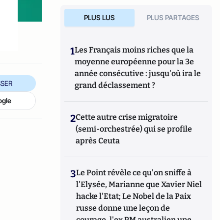
PLUS LUS
PLUS PARTAGES
1
Les Français moins riches que la
moyenne européenne pour la 3e
année consécutive : jusqu'où ira le
SER
grand déclassement ?
ogle
2
Cette autre crise migratoire
(semi-orchestrée) qui se profile
après Ceuta
3
Le Point révèle ce qu'on sniffe à
l'Elysée, Marianne que Xavier Niel
hacke l'Etat; Le Nobel de la Paix
russe donne une leçon de
courage, l'ex PM australien une