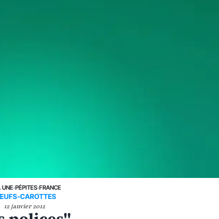
A UNE
›
PÉPITES
›
FRANCE
ŒUFS-CAROTTES
12 janvier 2012