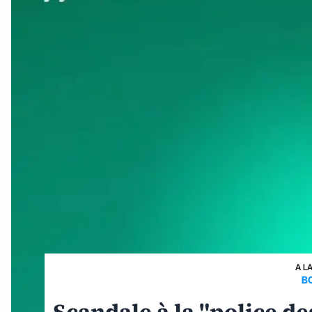
A L
B