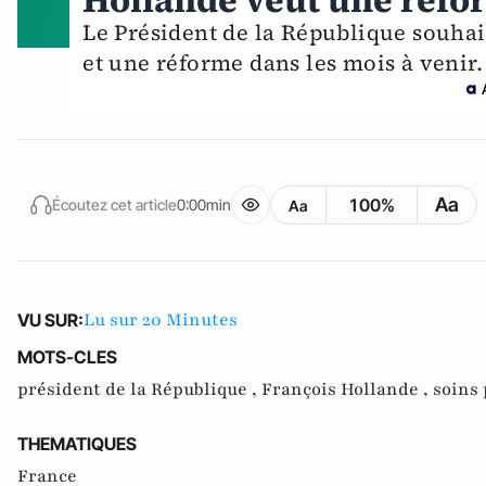
Hollande veut une réform
Le Président de la République souhai
et une réforme dans les mois à venir.
Aa
100%
Écoutez cet article
0:00min
Aa
Lu sur 20 Minutes
VU SUR:
MOTS-CLES
président de la République ,
François Hollande ,
soins 
THEMATIQUES
France