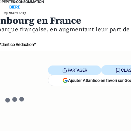
E
›
PÉPITES
›
CONSOMMATION
BIERE
29 mars 2013
nbourg en France
arque française, en augmentant leur part de
Atlantico Rédaction
PARTAGER
CLAS
Ajouter Atlantico en favori sur Go