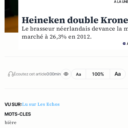
A LA UN
Heineken double Krone
Le brasseur néerlandais devance la m
marché à 26,3% en 2012.
Aa
100%
Écoutez cet article
0:00min
Aa
Lu sur Les Echos
VU SUR:
MOTS-CLES
bière