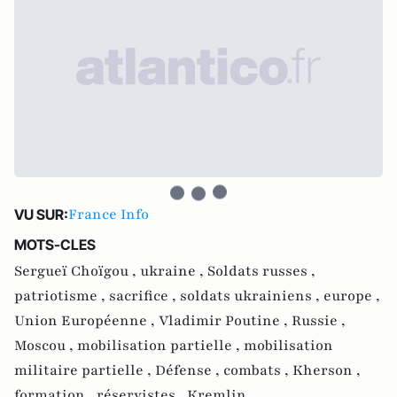
France Info
VU SUR:
MOTS-CLES
Sergueï Choïgou ,
ukraine ,
Soldats russes ,
patriotisme ,
sacrifice ,
soldats ukrainiens ,
europe ,
Union Européenne ,
Vladimir Poutine ,
Russie ,
Moscou ,
mobilisation partielle ,
mobilisation
militaire partielle ,
Défense ,
combats ,
Kherson ,
formation ,
réservistes ,
Kremlin