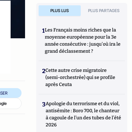
PLUS LUS
PLUS PARTAGES
1
Les Français moins riches que la
moyenne européenne pour la 3e
année consécutive : jusqu'où ira le
grand déclassement ?
2
Cette autre crise migratoire
(semi-orchestrée) qui se profile
après Ceuta
SER
3
Apologie du terrorisme et du viol,
ogle
antisémite : Boro 700, le chanteur
à cagoule de l’un des tubes de l’été
2026