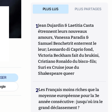
PLUS LUS
PLUS PARTAGES
1
Jean Dujardin & Laetitia Casta
étrennent leurs nouveaux
amours, Vanessa Paradis &
Samuel Benchetrit enterrent le
leur; Leonardo di Caprio fond,
Victoria Beckham fait du brukini,
Cristiano Ronaldo du bisco-fils;
Suri ex Cruise joue du
Shakespeare queer
SER
ogle
2
Les Français moins riches que la
moyenne européenne pour la 3e
année consécutive : jusqu'où ira le
grand déclassement ?