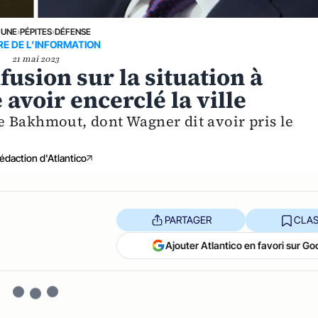
 UNE
›
PÉPITES
›
DÉFENSE
E DE L’INFORMATION
21 mai 2023
usion sur la situation à
avoir encerclé la ville
e Bakhmout, dont Wagner dit avoir pris le
édaction d'Atlantico
PARTAGER
CLAS
Ajouter Atlantico en favori sur Go