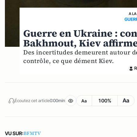
A LA
GUERR
Guerre en Ukraine : conf
Bakhmout, Kiev affirme 
Des incertitudes demeurent autour d
contrôle, ce que dément Kiev.
R
Aa
100%
Écoutez cet article
0:00min
Aa
BFMTV
VU SUR: