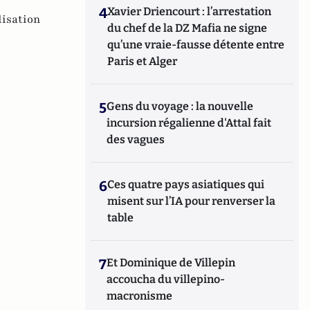
4
Xavier Driencourt : l’arrestation
lisation
du chef de la DZ Mafia ne signe
qu’une vraie-fausse détente entre
Paris et Alger
5
Gens du voyage : la nouvelle
incursion régalienne d'Attal fait
des vagues
6
Ces quatre pays asiatiques qui
misent sur l’IA pour renverser la
table
7
Et Dominique de Villepin
accoucha du villepino-
macronisme