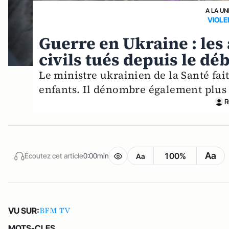
A LA UN
VIOLE
Guerre en Ukraine : les 
civils tués depuis le dé
Le ministre ukrainien de la Santé fait
enfants. Il dénombre également plus 
R
Aa
100%
Écoutez cet article
0:00min
Aa
BFM TV
VU SUR:
MOTS-CLES