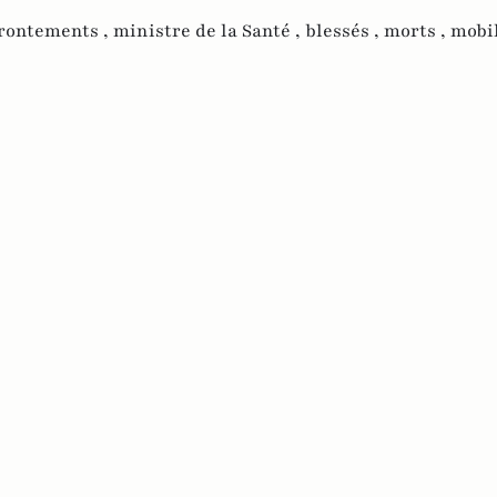
frontements ,
ministre de la Santé ,
blessés ,
morts ,
mobi