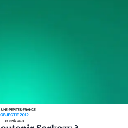
A UNE
›
PÉPITES
›
FRANCE
OBJECTIF 2012
13 août 2011