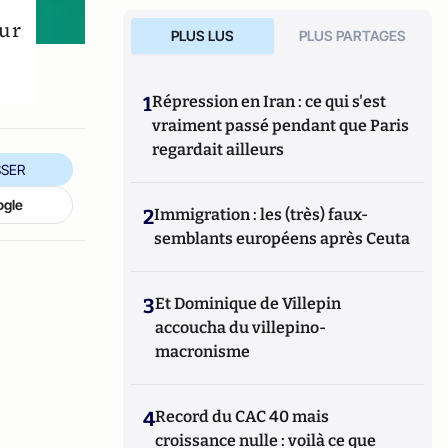
our
PLUS LUS
PLUS PARTAGES
1
Répression en Iran : ce qui s'est
vraiment passé pendant que Paris
regardait ailleurs
SER
ogle
2
Immigration : les (très) faux-
semblants européens après Ceuta
3
Et Dominique de Villepin
accoucha du villepino-
macronisme
4
Record du CAC 40 mais
croissance nulle : voilà ce que