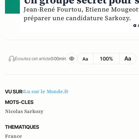
Un groupe secret pour s
Jean-René Fourtou, Etienne Mougeott
préparer une candidature Sarkozy.
Aa
100%
Écoutez cet article
0:00min
Aa
Lu sur le Monde.fr
VU SUR:
MOTS-CLES
Nicolas Sarkozy
THEMATIQUES
France