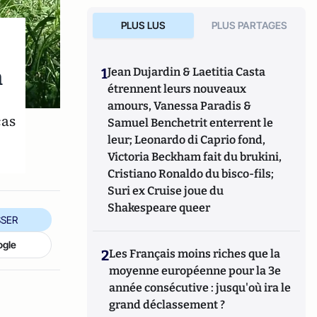
PLUS LUS
PLUS PARTAGES
n
1
Jean Dujardin & Laetitia Casta
étrennent leurs nouveaux
amours, Vanessa Paradis &
cas
Samuel Benchetrit enterrent le
leur; Leonardo di Caprio fond,
Victoria Beckham fait du brukini,
Cristiano Ronaldo du bisco-fils;
Suri ex Cruise joue du
Shakespeare queer
SER
ogle
2
Les Français moins riches que la
moyenne européenne pour la 3e
année consécutive : jusqu'où ira le
grand déclassement ?