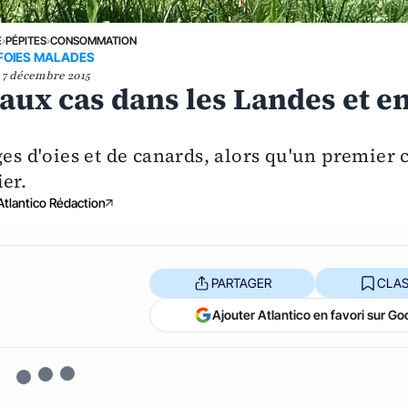
E
›
PÉPITES
›
CONSOMMATION
FOIES MALADES
7 décembre 2015
eaux cas dans les Landes et e
ges d'oies et de canards, alors qu'un premier 
er.
Atlantico Rédaction
PARTAGER
CLAS
Ajouter Atlantico en favori sur Go