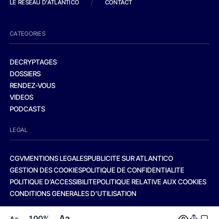
LE RESEAU D'ATLANTICO
/
CONTACT
CATEGORIES
DECRYPTAGES
DOSSIERS
RENDEZ-VOUS
VIDEOS
PODCASTS
LEGAL
CGV
MENTIONS LEGALES
PUBLICITE SUR ATLANTICO
GESTION DES COOKIES
POLITIQUE DE CONFIDENTIALITE
POLITIQUE D’ACCESSIBILITE
POLITIQUE RELATIVE AUX COOKIES
CONDITIONS GENERALES D’UTILISATION
Aa
100%
Aa