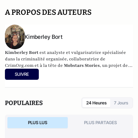
A PROPOS DES AUTEURS
Kimberley Bort
Kimberley Bort
est analyste et vulgarisatrice spécialisée
dans la criminalité organisée, collaboratrice de
CrimOrg.com et à la tête de
Mobstars Stories
, un projet de
contenus sur les réseaux sociaux qui explore les
SUIVRE
dynamiques du crime organisé et ses représentations.
POPULAIRES
24 Heures
7 Jours
PLUS LUS
PLUS PARTAGES