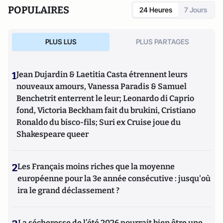
POPULAIRES
24 Heures
7 Jours
PLUS LUS
PLUS PARTAGES
1
Jean Dujardin & Laetitia Casta étrennent leurs
nouveaux amours, Vanessa Paradis & Samuel
Benchetrit enterrent le leur; Leonardo di Caprio
fond, Victoria Beckham fait du brukini, Cristiano
Ronaldo du bisco-fils; Suri ex Cruise joue du
Shakespeare queer
2
Les Français moins riches que la moyenne
européenne pour la 3e année consécutive : jusqu'où
ira le grand déclassement ?
La sécheresse de l’été 2026 pourrait bien être une