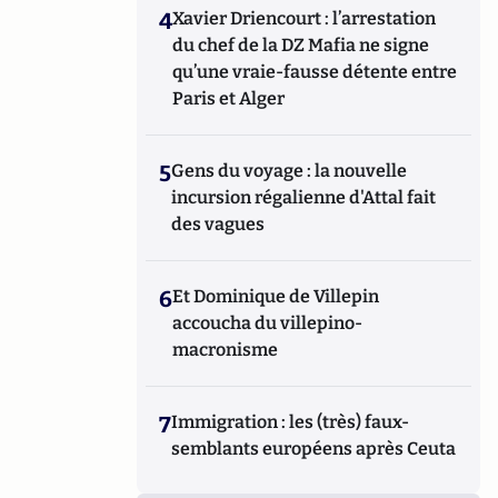
4
Xavier Driencourt : l’arrestation
du chef de la DZ Mafia ne signe
qu’une vraie-fausse détente entre
Paris et Alger
5
Gens du voyage : la nouvelle
incursion régalienne d'Attal fait
des vagues
6
Et Dominique de Villepin
accoucha du villepino-
macronisme
7
Immigration : les (très) faux-
semblants européens après Ceuta