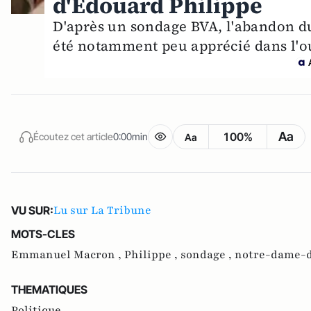
d'Edouard Philippe
D'après un sondage BVA, l'abandon d
été notamment peu apprécié dans l'ou
Aa
100%
Écoutez cet article
0:00min
Aa
Lu sur La Tribune
VU SUR:
MOTS-CLES
Emmanuel Macron ,
Philippe ,
sondage ,
notre-dame-d
THEMATIQUES
Politique