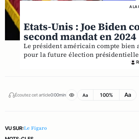
A LA
Etats-Unis : Joe Biden c
second mandat en 2024
Le président américain compte bien 
pour la future élection présidentielle
R
Aa
100%
Écoutez cet article
0:00min
Aa
Le Figaro
VU SUR:
MOTS-CLES