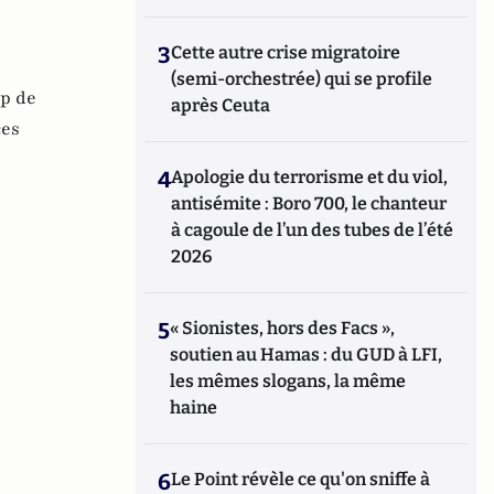
3
Cette autre crise migratoire
(semi-orchestrée) qui se profile
ip de
après Ceuta
es
4
Apologie du terrorisme et du viol,
antisémite : Boro 700, le chanteur
à cagoule de l’un des tubes de l’été
2026
5
« Sionistes, hors des Facs »,
soutien au Hamas : du GUD à LFI,
les mêmes slogans, la même
haine
6
Le Point révèle ce qu'on sniffe à