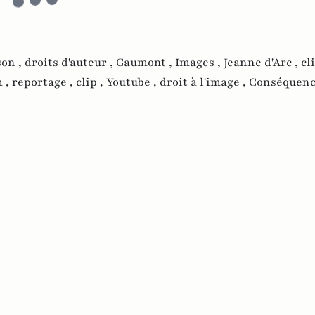
son ,
droits d'auteur ,
Gaumont ,
Images ,
Jeanne d'Arc ,
cl
m ,
reportage ,
clip ,
Youtube ,
droit à l'image ,
Conséquenc