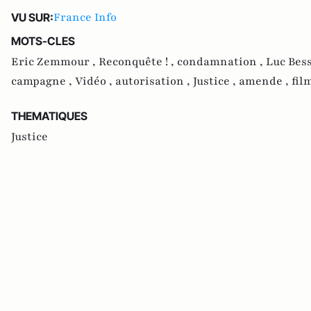
France Info
VU SUR:
MOTS-CLES
Eric Zemmour ,
Reconquête ! ,
condamnation ,
Luc Bes
campagne ,
Vidéo ,
autorisation ,
Justice ,
amende ,
fil
THEMATIQUES
Justice